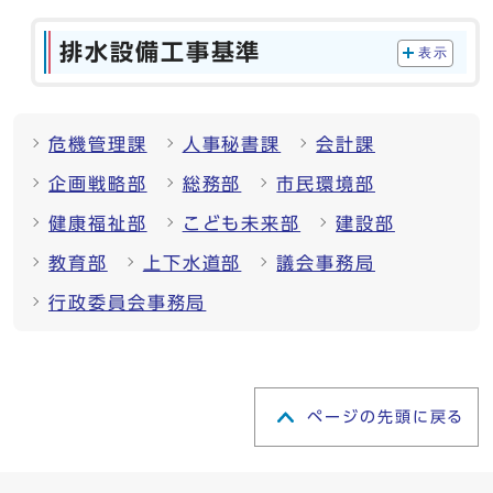
排水設備工事基準
表示
危機管理課
人事秘書課
会計課
企画戦略部
総務部
市民環境部
健康福祉部
こども未来部
建設部
教育部
上下水道部
議会事務局
行政委員会事務局
ページの先頭に戻る