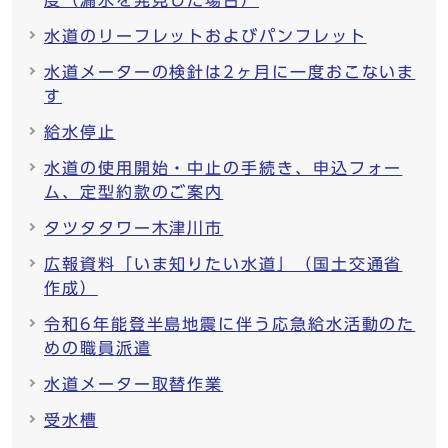
度（漏水を発見した場合）
水道のリーフレットおよびパンフレット
水道メーターの検針は2ヶ月に一度おこないま
す
給水停止
水道の使用開始・中止の手続き、申込フォー
ム、定型約款のご案内
タツタタワー木津川市
広報資料「いま知りたい水道」（国土交通省
作成）
令和6年能登半島地震に伴う応急給水活動のた
めの職員派遣
水道メーター取替作業
受水槽