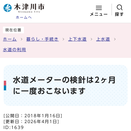
メニュー
探す
ホームへ
ページの先頭です
ここから本文です
現在位置
ホーム
暮らし・手続き
上下水道
上水道
水道の利用
水道メーターの検針は2ヶ月
に一度おこないます
[公開日：
2018年1月16日
]
[更新日：
2026年4月1日
]
ID:1639