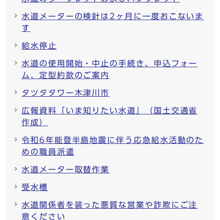
水道メーターの検針は2ヶ月に一度おこないま
す
給水停止
水道の使用開始・中止の手続き、申込フォー
ム、定型約款のご案内
タツタタワー木津川市
広報資料「いま知りたい水道」（国土交通省
作成）
令和6年能登半島地震に伴う応急給水活動のた
めの職員派遣
水道メーター取替作業
受水槽
水道関係者を装った悪質な営業や詐欺にご注
意ください