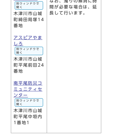
なお、濁りの解消に時
別ウィンドウで
間が必要な場合は、延
開く
長して行います。
木津川市山城
町綺田局塚14
番地
アスピアやま
しろ
別ウィンドウで
開く
木津川市山城
町平尾前田24
番地
南平尾防災コ
ミュニティセ
ンター
別ウィンドウで
開く
木津川市山城
町平尾中垣内
1番地1