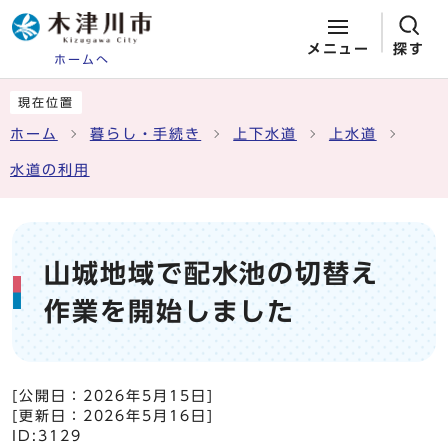
メニュー
探す
ホームへ
ページの先頭です
ここから本文です
現在位置
ホーム
暮らし・手続き
上下水道
上水道
水道の利用
山城地域で配水池の切替え
作業を開始しました
[公開日：
2026年5月15日
]
[更新日：
2026年5月16日
]
ID:3129