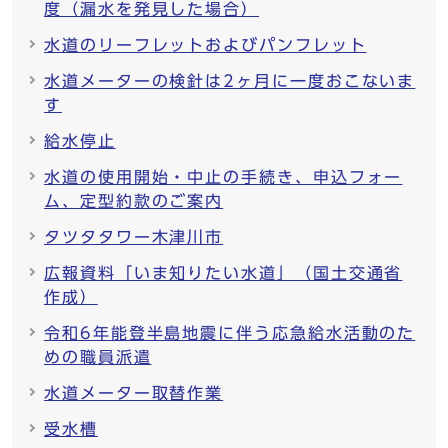
度（漏水を発見した場合）
水道のリーフレットおよびパンフレット
水道メーターの検針は2ヶ月に一度おこないま
す
給水停止
水道の使用開始・中止の手続き、申込フォー
ム、定型約款のご案内
タツタタワー木津川市
広報資料「いま知りたい水道」（国土交通省
作成）
令和6年能登半島地震に伴う応急給水活動のた
めの職員派遣
水道メーター取替作業
受水槽