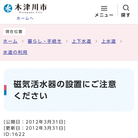
メニュー
探す
ホームへ
ページの先頭です
ここから本文です
現在位置
ホーム
暮らし・手続き
上下水道
上水道
水道の利用
磁気活水器の設置にご注意
ください
[公開日：
2012年3月31日
]
[更新日：
2012年3月31日
]
ID:1622