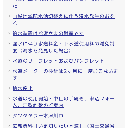
た
山城地域配水池切替えに伴う濁水発生のおそ
れ
給水装置はお客さまの財産です
漏水に伴う水道料金・下水道使用料の減免制
度（漏水を発見した場合）
水道のリーフレットおよびパンフレット
水道メーターの検針は2ヶ月に一度おこないま
す
給水停止
水道の使用開始・中止の手続き、申込フォー
ム、定型約款のご案内
タツタタワー木津川市
広報資料「いま知りたい水道」（国土交通省