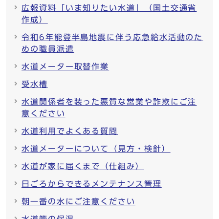
広報資料「いま知りたい水道」（国土交通省
作成）
令和6年能登半島地震に伴う応急給水活動のた
めの職員派遣
水道メーター取替作業
受水槽
水道関係者を装った悪質な営業や詐欺にご注
意ください
水道利用でよくある質問
水道メーターについて（見方・検針）
水道が家に届くまで（仕組み）
日ごろからできるメンテナンス管理
朝一番の水にご注意ください