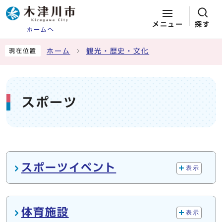
メニュー
探す
ホームへ
ページの先頭です
ここから本文です
ホーム
観光・歴史・文化
現在位置
スポーツ
メインメニュー
スポーツイベント
表示
体育施設
表示