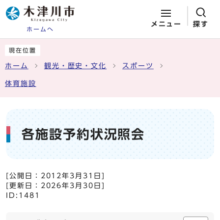
メニュー
探す
ホームへ
ページの先頭です
ここから本文です
現在位置
ホーム
観光・歴史・文化
スポーツ
体育施設
各施設予約状況照会
[公開日：
2012年3月31日
]
[更新日：
2026年3月30日
]
ID:1481