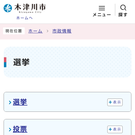
メニュー
探す
ホームへ
ページの先頭です
ここから本文です
ホーム
市政情報
現在位置
選挙
メインメニュー
選挙
表示
投票
表示