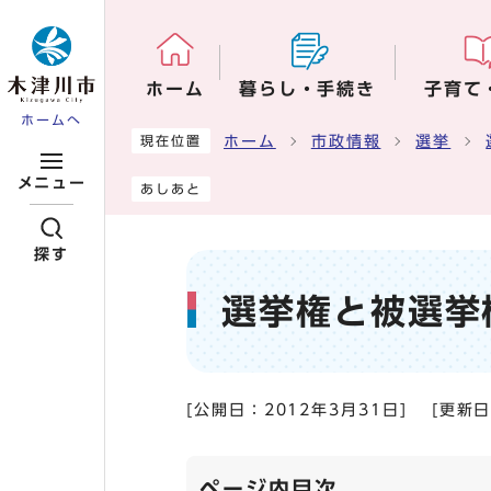
ページの先頭です
ホーム
暮らし・手続き
子育て
ホームへ
ここから本文です
ホーム
市政情報
選挙
現在位置
メニュー
あしあと
探す
選挙権と被選挙
[公開日：
2012年3月31日
]
[更新
ページ内目次