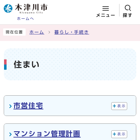
メニュー
探す
ホームへ
ページの先頭です
ここから本文です
ホーム
暮らし・手続き
現在位置
住まい
メインメニュー
市営住宅
表示
マンション管理計画
表示