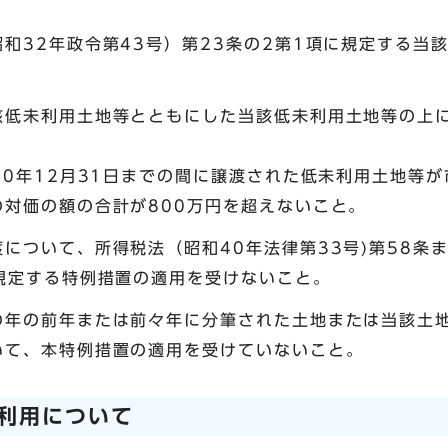
和32年政令第43号）第23条の2第1項に規定する当
。
該低未利用土地等とともにした当該低未利用土地等の上に
10年12月31日までの間に譲渡された低未利用土地等
対価の額の合計が800万円を超えないこと。
について、所得税法（昭和40年法律第33号)第58条ま
規定する特例措置の適用を受けないこと。
の年の前年または前々年に分筆された土地または当該土
いて、本特例措置の適用を受けていないこと。
利用について