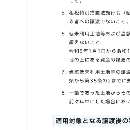
こと。
租税特別措置法施行令（昭
る者への譲渡でないこと
低未利用土地等および当
超えないこと。
令和5年1月1日から令和
地の上にある資産の譲渡の
当該低未利用土地等の譲渡
条から第35条の2までに
一筆であった土地からそ
前々年中にした場合にお
適用対象となる譲渡後の