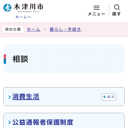
メニュー
探す
ホームへ
ページの先頭です
ここから本文です
ホーム
暮らし・手続き
現在位置
相談
メインメニュー
消費生活
表示
公益通報者保護制度