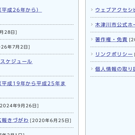
平成26年から）
ウェブアクセシ
木津川市公式ホ
7月28日]
著作権・免責
[
026年7月2日]
リンクポリシー
間スケジュール
個人情報の取り
平成19年から平成25年ま
[2024年9月26日]
広報きづがわ
[2020年6月25日]