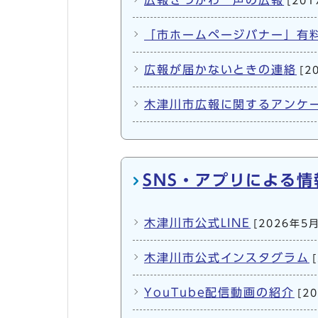
広報きづがわ 声の広報
[20
「市ホームページバナー」有
広報が届かないときの連絡
[2
木津川市広報に関するアンケ
SNS・アプリによる情
木津川市公式LINE
[2026年5
木津川市公式インスタグラム
YouTube配信動画の紹介
[2