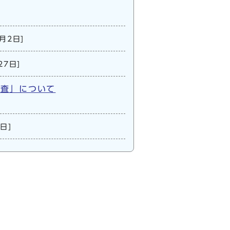
6月2日]
27日]
調査」について
日]