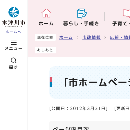
ページの先頭です
ホーム
暮らし・手続き
子育て
ホームへ
ここから本文です
ホーム
市政情報
広報・情
現在位置
メニュー
あしあと
探す
「市ホームペー
[公開日：
2012年3月31日
]
[更新
ページ内目次