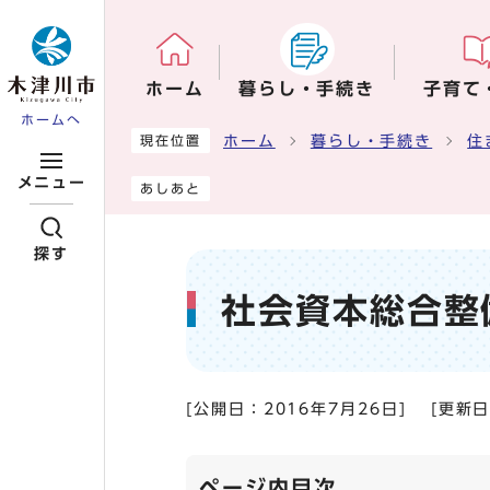
ページの先頭です
ホーム
暮らし・手続き
子育て
ホームへ
ここから本文です
ホーム
暮らし・手続き
住
現在位置
メニュー
あしあと
探す
社会資本総合整
[公開日：
2016年7月26日
]
[更新
ページ内目次