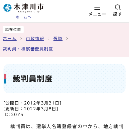
メニュー
探す
ホームへ
ページの先頭です
ここから本文です
現在位置
ホーム
市政情報
選挙
裁判員・検察審査員制度
裁判員制度
[公開日：
2012年3月31日
]
[更新日：
2022年3月8日
]
ID:2075
裁判員は、選挙人名簿登録者の中から、地方裁判