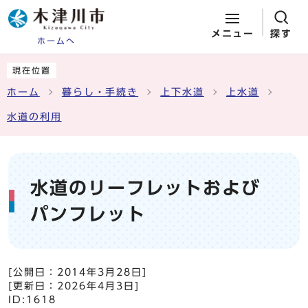
メニュー
探す
ホームへ
ページの先頭です
ここから本文です
現在位置
ホーム
暮らし・手続き
上下水道
上水道
水道の利用
水道のリーフレットおよび
パンフレット
[公開日：
2014年3月28日
]
[更新日：
2026年4月3日
]
ID:1618