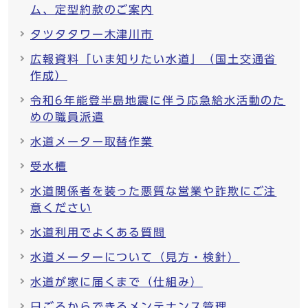
ム、定型約款のご案内
タツタタワー木津川市
広報資料「いま知りたい水道」（国土交通省
作成）
令和6年能登半島地震に伴う応急給水活動のた
めの職員派遣
水道メーター取替作業
受水槽
水道関係者を装った悪質な営業や詐欺にご注
意ください
水道利用でよくある質問
水道メーターについて（見方・検針）
水道が家に届くまで（仕組み）
日ごろからできるメンテナンス管理