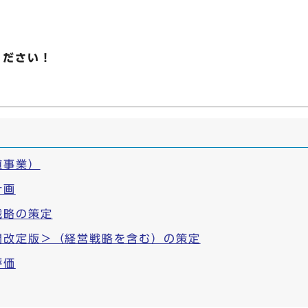
ください！
道事業）
計画
戦略の策定
間改定版＞（経営戦略を含む）の策定
評価