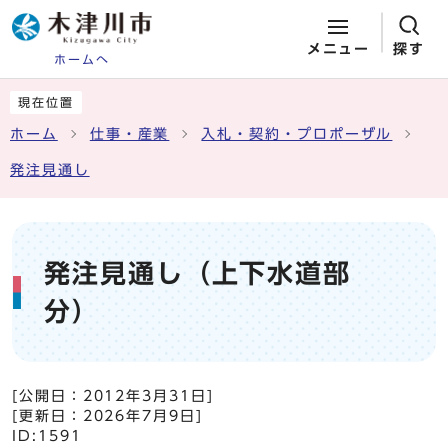
メニュー
探す
ホームへ
ページの先頭です
ここから本文です
現在位置
ホーム
仕事・産業
入札・契約・プロポーザル
発注見通し
発注見通し（上下水道部
分）
[公開日：
2012年3月31日
]
[更新日：
2026年7月9日
]
ID:1591