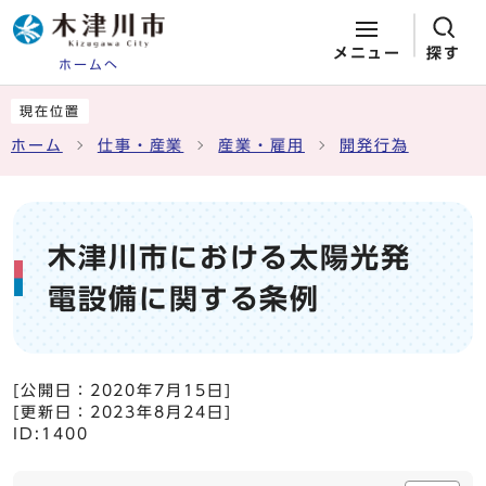
メニュー
探す
ホームへ
ページの先頭です
ここから本文です
現在位置
ホーム
仕事・産業
産業・雇用
開発行為
木津川市における太陽光発
電設備に関する条例
[公開日：
2020年7月15日
]
[更新日：
2023年8月24日
]
ID:1400