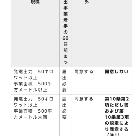
規模
出
外
事
業
着
手
の
60
日
前
ま
で
発電出力 50キロ
届
同意する
同意しない
ワット以上
出
事業面積 500平
必
方メートル以上
要
発電出力 50キロ
届
同意する
第10条第2
ワット以上
出
項ただし書
事業面積 500平
必
および第
方メートル未満
要
10条第3項
の規定によ
り同意する
（注1）