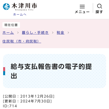
メニュー
探す
ホームへ
ページの先頭です
ここから本文です
現在位置
ホーム
暮らし・手続き
税金
住民税（市・府民税）
給与支払報告書の電子的提
出
[公開日：
2013年12月26日
]
[更新日：
2024年7月30日
]
ID:714