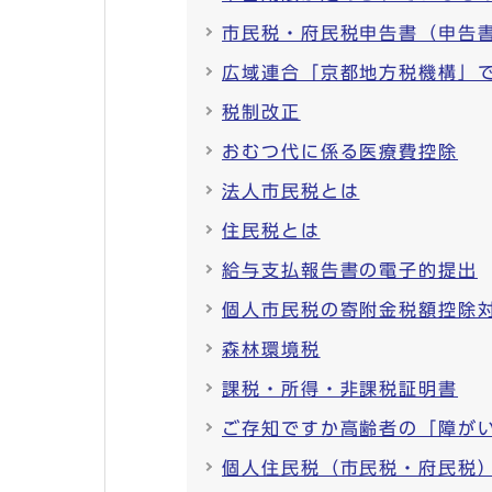
市民税・府民税申告書（申告
広域連合「京都地方税機構」
税制改正
おむつ代に係る医療費控除
法人市民税とは
住民税とは
給与支払報告書の電子的提出
個人市民税の寄附金税額控除
森林環境税
課税・所得・非課税証明書
ご存知ですか高齢者の「障が
個人住民税（市民税・府民税