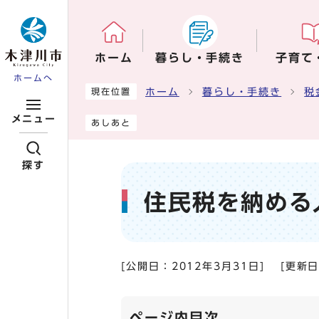
ページの先頭です
ホーム
暮らし・手続き
子育て
ホームへ
ここから本文です
ホーム
暮らし・手続き
税
現在位置
メニュー
あしあと
探す
住民税を納める
[公開日：
2012年3月31日
]
[更新
ページ内目次