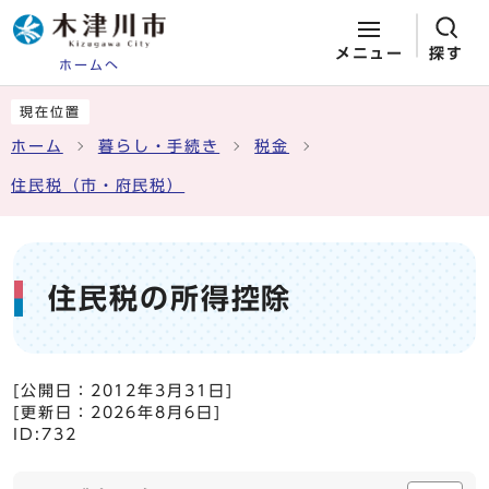
メニュー
探す
ホームへ
ページの先頭です
ここから本文です
現在位置
ホーム
暮らし・手続き
税金
住民税（市・府民税）
住民税の所得控除
[公開日：
2012年3月31日
]
[更新日：
2026年8月6日
]
ID:732