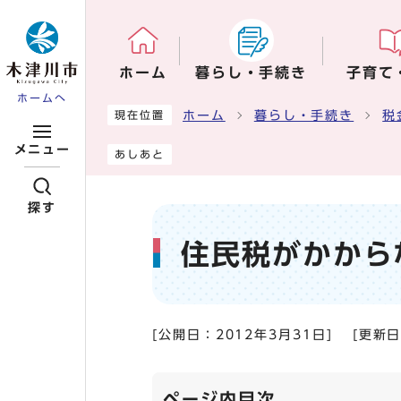
ページの先頭です
ホーム
暮らし・手続き
子育て
ホームへ
ここから本文です
ホーム
暮らし・手続き
税
現在位置
メニュー
あしあと
探す
住民税がかから
[公開日：
2012年3月31日
]
[更新
ページ内目次