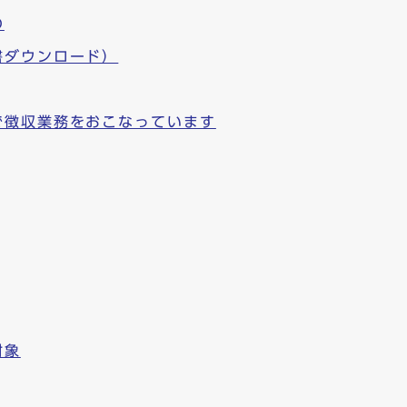
の
書ダウンロード）
で徴収業務をおこなっています
対象