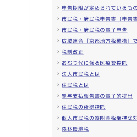
申告期限が定められているも
市民税・府民税申告書（申告
市民税・府民税の電子申告
広域連合「京都地方税機構」
税制改正
おむつ代に係る医療費控除
法人市民税とは
住民税とは
給与支払報告書の電子的提出
住民税の所得控除
個人市民税の寄附金税額控除
森林環境税