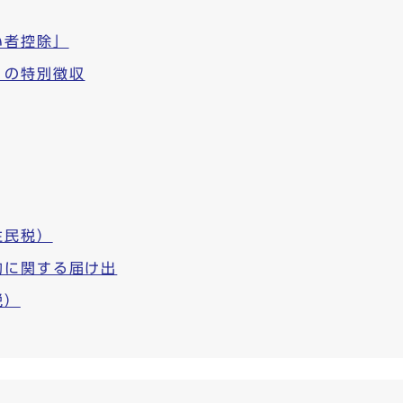
い者控除」
）の特別徴収
住民税）
約に関する届け出
税）