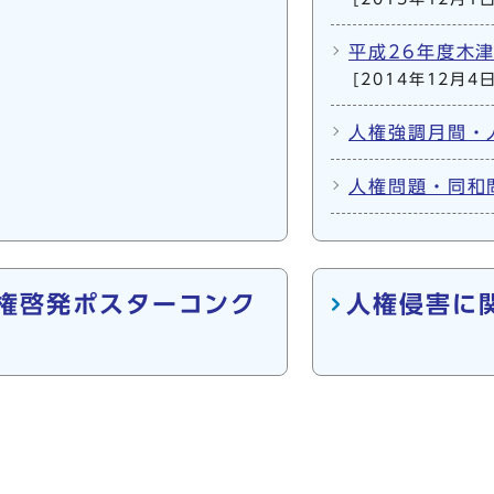
平成26年度木
[2014年12月4日
人権強調月間・
人権問題・同和
人権啓発ポスターコンク
人権侵害に