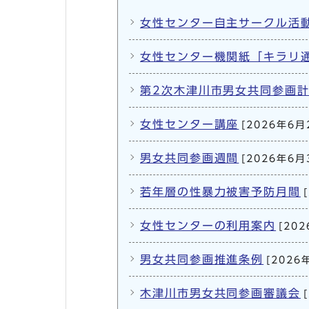
女性センター自主サークル活
女性センター機関紙「キラリ
第2次木津川市男女共同参画計
女性センター講座
[2026年6月
男女共同参画週間
[2026年6月
若年層の性暴力被害予防月間
女性センターの利用案内
[20
男女共同参画推進条例
[2026
木津川市男女共同参画審議会