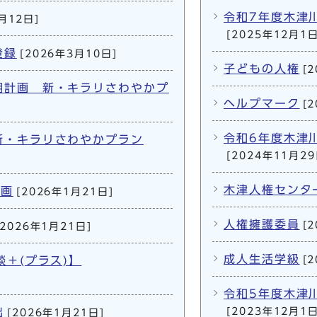
令和7年度木津
月12日]
[2025年12月1日
登録
[2026年3月10日]
子どもの人権
[
期計画 新・キラリさわやかプ
ヘルプマーク
[
令和6年度木津
新・キラリさわやかプラン
[2024年11月29
木津人権センタ
計画
[2026年1月21日]
人権擁護委員
[
[2026年1月21日]
成人生活学級
談＋(プラス)】
[
令和5年度木津
出
[2023年12月1日
[2026年1月21日]