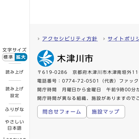
アクセシビリティ方針
サイトポリ
文字サイズ
標準
拡大
読み上げ
〒619-0286 京都府木津川市木津南垣外11
電話番号：
0774-72-0501
（代表）ファックス
読み上げ
開庁時間 月曜日から金曜日 午前9時00分
設定
開庁時間が異なる組織、施設がありますので
ふりがな
問合せフォーム
施設マップ
やさしい
日本語