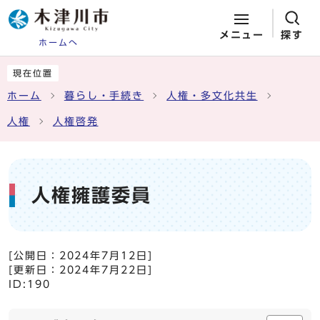
メニュー
探す
ホームへ
ページの先頭です
ここから本文です
現在位置
ホーム
暮らし・手続き
人権・多文化共生
人権
人権啓発
人権擁護委員
[公開日：
2024年7月12日
]
[更新日：
2024年7月22日
]
ID:190