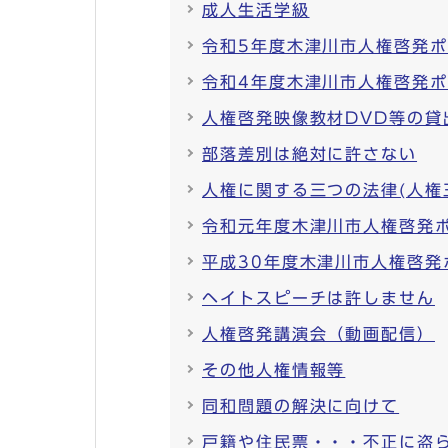
成人生活学級
令和5年度木津川市人権啓発
令和4年度木津川市人権啓発
人権啓発映像教材DVD等の貸
部落差別は絶対に許さない
人権に関する三つの法律(人権
令和元年度木津川市人権啓発
平成30年度木津川市人権啓発
ヘイトスピーチは許しません
人権啓発講演会（動画配信）
その他人権情報等
同和問題の解決に向けて
戸籍や住民票・・・不正に盗