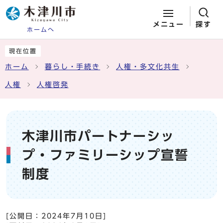
メニュー
探す
ホームへ
ページの先頭です
ここから本文です
現在位置
ホーム
暮らし・手続き
人権・多文化共生
人権
人権啓発
木津川市パートナーシッ
プ・ファミリーシップ宣誓
制度
[公開日：
2024年7月10日
]