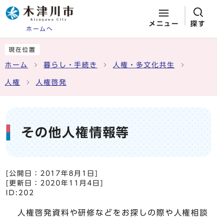
メニュー
探す
ホームへ
ページの先頭です
ここから本文です
現在位置
ホーム
暮らし・手続き
人権・多文化共生
人権
人権啓発
その他人権情報等
[公開日：
2017年8月1日
]
[更新日：
2020年11月4日
]
ID:202
人権啓発資料や研修などをお探しの際や人権相談