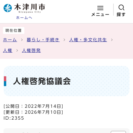
メニュー
探す
ホームへ
ページの先頭です
ここから本文です
現在位置
ホーム
暮らし・手続き
人権・多文化共生
人権
人権啓発
人権啓発協議会
[公開日：
2022年7月14日
]
[更新日：
2026年7月10日
]
ID:2355