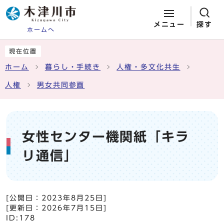
メニュー
探す
ホームへ
ページの先頭です
ここから本文です
現在位置
ホーム
暮らし・手続き
人権・多文化共生
人権
男女共同参画
女性センター機関紙「キラ
リ通信」
[公開日：
2023年8月25日
]
[更新日：
2026年7月15日
]
ID:178