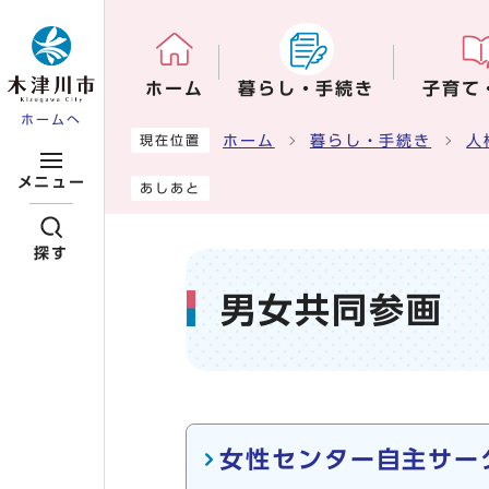
ページの先頭です
ホーム
暮らし・手続き
子育て
ホームへ
ここから本文です
ホーム
暮らし・手続き
人
現在位置
メニュー
あしあと
探す
男女共同参画
メインメニュー
女性センター自主サー