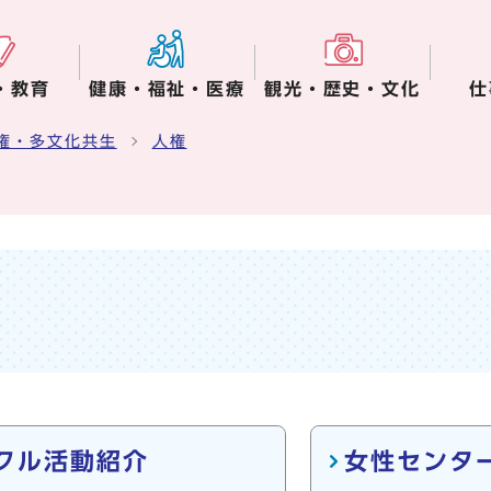
・教育
健康・福祉・医療
観光・歴史・文化
仕
権・多文化共生
人権
クル活動紹介
女性センタ