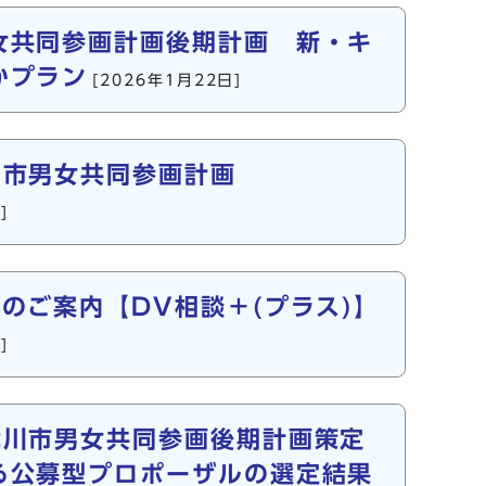
女共同参画計画後期計画 新・キ
かプラン
[2026年1月22日]
川市男女共同参画計画
]
のご案内【DV相談＋(プラス)】
]
津川市男女共同参画後期計画策定
る公募型プロポーザルの選定結果