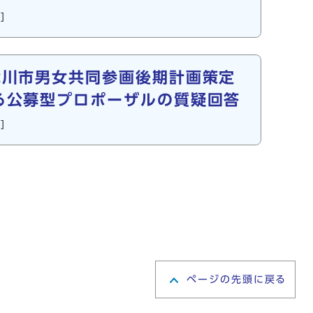
]
津川市男女共同参画後期計画策定
る公募型プロポーザルの質疑回答
]
ページの先頭に戻る