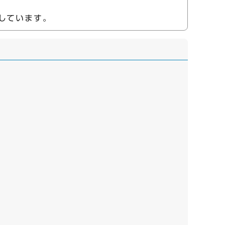
示しています。