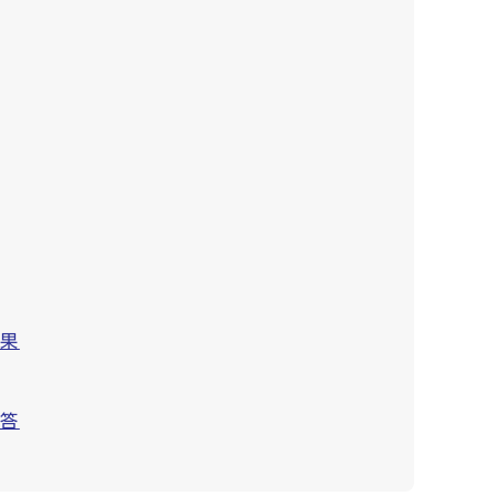
結果
回答