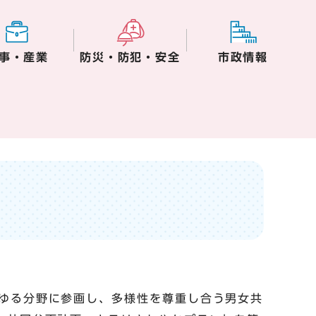
事・産業
防災・防犯・安全
市政情報
ゆる分野に参画し、多様性を尊重し合う男女共