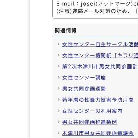
E-mail：josei(アットマーク)cit
(注意)迷惑メール対策のため、
関連情報
女性センター自主サークル活
女性センター機関紙「キラリ
第2次木津川市男女共同参画計
女性センター講座
男女共同参画週間
若年層の性暴力被害予防月間
女性センターの利用案内
男女共同参画推進条例
木津川市男女共同参画審議会