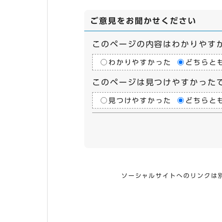
ご意見をお聞かせください
このページの内容はわかりやす
わかりやすかった
どちらと
このページは見つけやすかった
見つけやすかった
どちらと
ソーシャルサイトへのリンクは