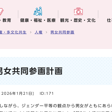
・教育
健康・福祉・医療
観光・歴史・文化
仕
権・多文化共生
人権
男女共同参画
男女共同参画計画
：
2026年1月21日
]
ID:171
しながら、ジェンダー平等の観点から男女がともにあら