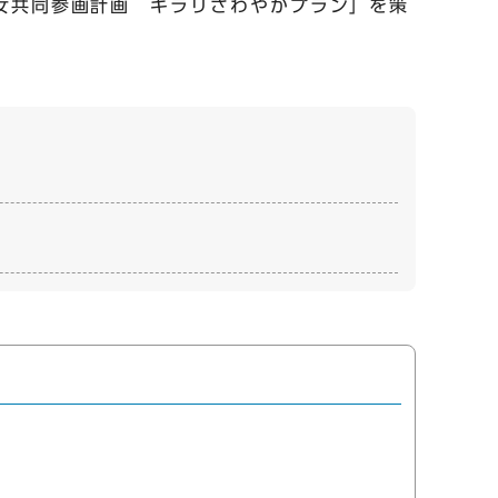
女共同参画計画 キラリさわやかプラン」を策