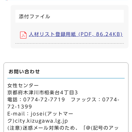
添付ファイル
人材リスト登録用紙 (PDF, 86.24KB)
お問い合わせ
女性センター
京都府木津川市相楽台4丁目3
電話：0774-72-7719 ファックス：0774-
72-1399
E-mail：josei(アットマー
ク)city.kizugawa.lg.jp
(注意)迷惑メール対策のため、「@(記号のアッ