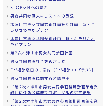
STOP女性への暴力
男女共同参画人材リストへの登録
木津川市男女共同参画計画後期計画 新・キ
ラリさわやかプラン
木津川市男女共同参画計画 新・キラリさわ
やかプラン
第2次木津川市男女共同参画計画
男女共同参画社会をめざして
DV相談窓口のご案内【DV相談＋(プラス)】
男女共同参画に関する苦情申出
「第2次木津川市男女共同参画後期計画策定業
務」に係る公募型プロポーザルの選定結果
「第2次木津川市男女共同参画後期計画策定業