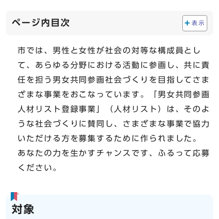
ページ内目次
表示
市では、男性と女性が社会の対等な構成員とし
て、あらゆる分野における活動に参画し、共に責
任を担う男女共同参画社会づくりを目指してさま
ざまな事業をおこなっています。「男女共同参画
人材リスト登録事業」（人材リスト）は、そのよ
うな社会づくりに賛同し、さまざまな事業で協力
いただける方を募集するために作られました。
あなたの力を生かすチャンスです、ふるって応募
ください。
対象