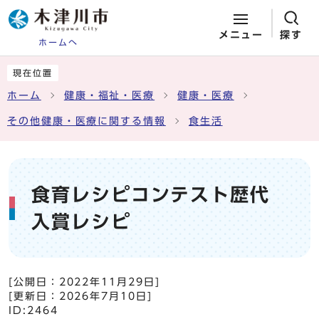
メニュー
探す
ホームへ
ページの先頭です
ここから本文です
現在位置
ホーム
健康・福祉・医療
健康・医療
その他健康・医療に関する情報
食生活
食育レシピコンテスト歴代
入賞レシピ
[公開日：
2022年11月29日
]
[更新日：
2026年7月10日
]
ID:2464