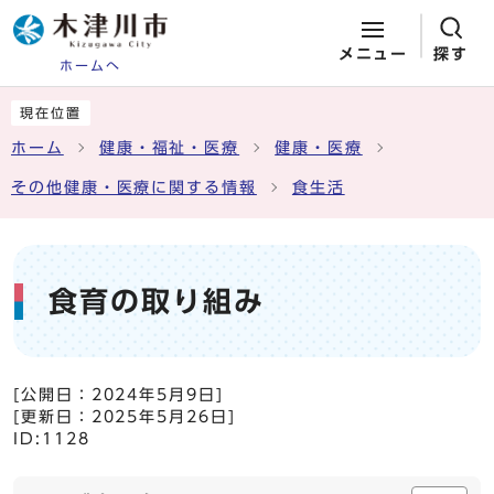
メニュー
探す
ホームへ
ページの先頭です
ここから本文です
現在位置
ホーム
健康・福祉・医療
健康・医療
その他健康・医療に関する情報
食生活
食育の取り組み
[公開日：
2024年5月9日
]
[更新日：
2025年5月26日
]
ID:1128