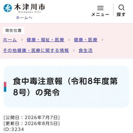
メニュー
探す
ホームへ
ページの先頭です
ここから本文です
現在位置
ホーム
健康・福祉・医療
健康・医療
その他健康・医療に関する情報
食生活
食中毒注意報（令和8年度第
8号）の発令
[公開日：
2026年7月7日
]
[更新日：
2026年8月5日
]
ID:3234