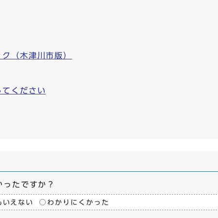
ック（木津川市版）
してください
かったですか？
もいえない
わかりにくかった