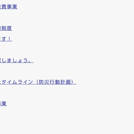
業費事業
録制度
ます！
認しましょう。
たタイムライン（防災行動計画）
事業