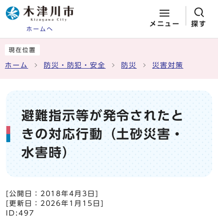
メニュー
探す
ホームへ
ページの先頭です
ここから本文です
現在位置
ホーム
防災・防犯・安全
防災
災害対策
避難指示等が発令されたと
きの対応行動（土砂災害・
水害時）
[公開日：
2018年4月3日
]
[更新日：
2026年1月15日
]
ID:497