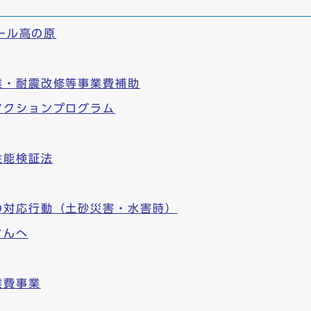
モール高の原
業・耐震改修等事業費補助
アクションプログラム
性能検証法
の対応行動（土砂災害・水害時）
さんへ
業費事業