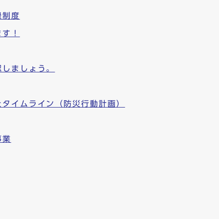
録制度
ます！
認しましょう。
たタイムライン（防災行動計画）
事業