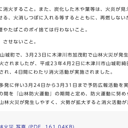
に消火すること。また、炭化した木や葉等は、火炎が見
せる、火消しつぼに入れる等するとともに、再燃しない
煙やたばこのポイ捨ては行わないこと。
、させないこと。
市山城町で、3月23日に木津川市加茂町で山林火災が発
火されましたが、平成23年4月2日に木津川市山城町綺
され、4日間にわたり消火活動が実施されました。
多発に伴い3月24日から3月31日まで予防広報活動を
での間を『山林防火運動』の期間と定め、防火運動に努め
山林火災が発生しやすく、火勢が拡大すると消火活動が
災 写真 (PDF, 161.04KB)