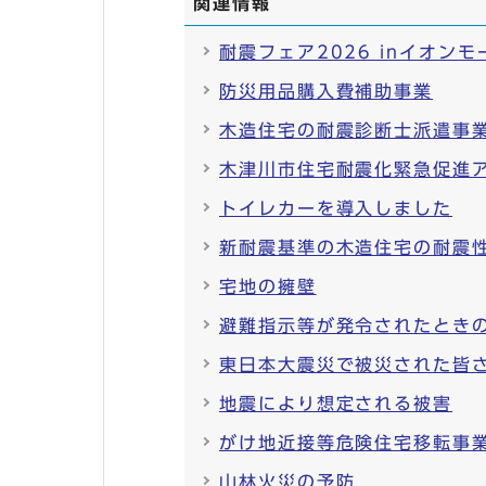
関連情報
耐震フェア2026 inイオン
防災用品購入費補助事業
木造住宅の耐震診断士派遣事
木津川市住宅耐震化緊急促進
トイレカーを導入しました
新耐震基準の木造住宅の耐震
宅地の擁壁
避難指示等が発令されたとき
東日本大震災で被災された皆
地震により想定される被害
がけ地近接等危険住宅移転事
山林火災の予防