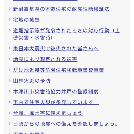
新耐震基準の木造住宅の耐震性能検証法
宅地の擁壁
避難指示等が発令されたときの対応行動（土
砂災害・水害時）
東日本大震災で被災された皆さんへ
地震により想定される被害
がけ地近接等危険住宅移転事業費事業
山林火災の予防
木津川市災害時協力井戸の登録制度
市内で住宅火災が多発しています！
台風、風水害に備えましょう
日頃からの地震への備えを確認しましょう。