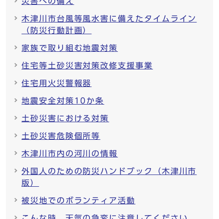
災害への備え
木津川市台風等風水害に備えたタイムライン
（防災行動計画）
家族で取り組む地震対策
住宅等土砂災害対策改修支援事業
住宅用火災警報器
地震安全対策10か条
土砂災害における対策
土砂災害危険個所等
木津川市内の河川の情報
外国人のための防災ハンドブック（木津川市
版）
被災地でのボランティア活動
こんな時、天気の急変に注意してください