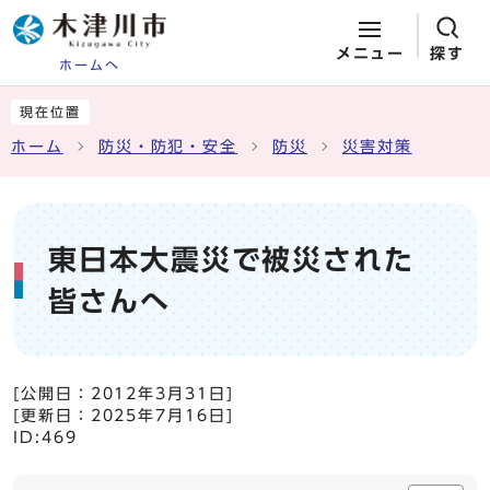
メニュー
探す
ホームへ
ページの先頭です
ここから本文です
現在位置
ホーム
防災・防犯・安全
防災
災害対策
東日本大震災で被災された
皆さんへ
[公開日：
2012年3月31日
]
[更新日：
2025年7月16日
]
ID:469