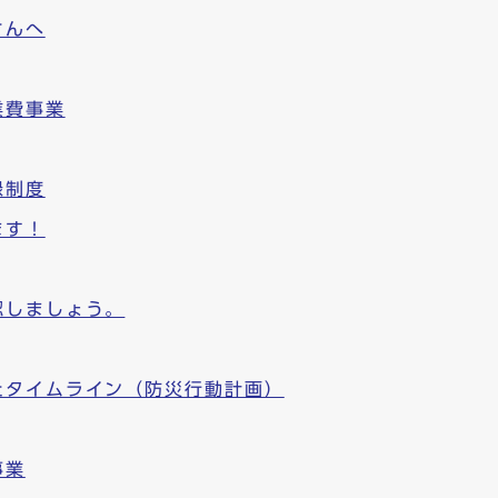
さんへ
業費事業
録制度
ます！
認しましょう。
たタイムライン（防災行動計画）
事業