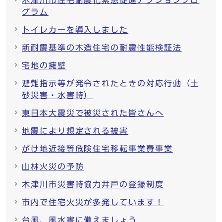
木津川市住宅耐震化緊急促進アクションプロ
グラム
トイレカーを導入しました
新耐震基準の木造住宅の耐震性能検証法
宅地の擁壁
避難指示等が発令されたときの対応行動（土
砂災害・水害時）
東日本大震災で被災された皆さんへ
地震により想定される被害
がけ地近接等危険住宅移転事業費事業
山林火災の予防
木津川市災害時協力井戸の登録制度
市内で住宅火災が多発しています！
台風、風水害に備えましょう