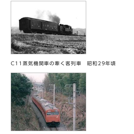
C11蒸気機関車の牽く客列車 昭和29年頃