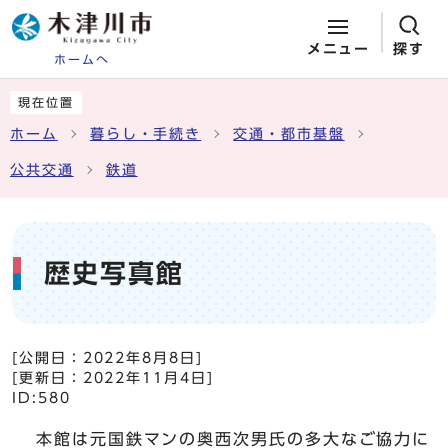
メニュー
探す
ホームへ
ページの先頭です
ここから本文です
現在位置
ホーム
暮らし・手続き
交通・都市基盤
公共交通
鉄道
歴史写真館
[公開日：
2022年8月8日
]
[更新日：
2022年11月4日
]
ID:580
本館は元国鉄マンの奥西次男氏の多大なご協力に