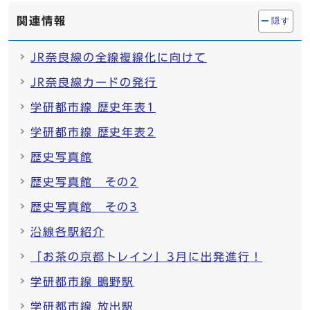
関連情報
隠す
JR奈良線の全線複線化に向けて
JR奈良線カードの発行
学研都市線 歴史年表1
学研都市線 歴史年表2
歴史写真館
歴史写真館 その2
歴史写真館 その3
沿線各駅紹介
「お茶の京都トレイン」3月に出発進行！
学研都市線 鴫野駅
学研都市線 放出駅