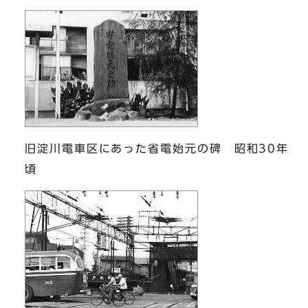
旧淀川電車区にあった省電始元の碑 昭和30年
頃