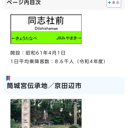
ページ内目次
表示
開設：昭和61年4月1日
1日平均乗降客数：8.6千人（令和4年度）
筒城宮伝承地／京田辺市