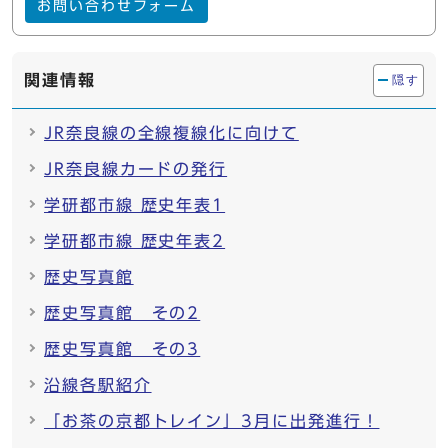
お問い合わせフォーム
関連情報
隠す
JR奈良線の全線複線化に向けて
JR奈良線カードの発行
学研都市線 歴史年表1
学研都市線 歴史年表2
歴史写真館
歴史写真館 その2
歴史写真館 その3
沿線各駅紹介
「お茶の京都トレイン」3月に出発進行！