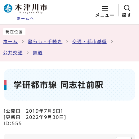
メニュー
探す
ホームへ
ページの先頭です
ここから本文です
現在位置
ホーム
暮らし・手続き
交通・都市基盤
公共交通
鉄道
学研都市線 同志社前駅
[公開日：
2019年7月5日
]
[更新日：
2022年9月30日
]
ID:555