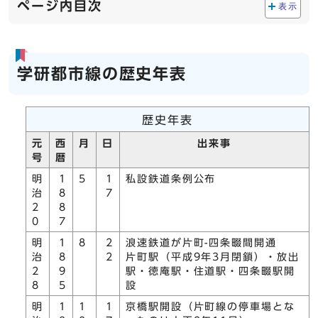
ページ内目次
表示
学研都市線の歴史年表
歴史年表
元
西
月
日
出来事
号
暦
明
1
5
1
私設鉄道条例公布
治
8
7
2
8
0
7
明
1
8
2
浪速鉄道が片町-四条畷間開通
治
8
2
片町駅（平成9年3月閉鎖）・放出
2
9
駅・徳庵駅・住道駅・四条畷駅開
8
5
設
明
1
1
1
京橋駅開設（片町線の停車場とな