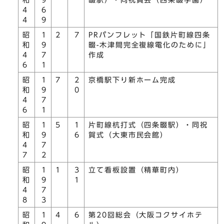
和
9
畷駅）・同祝賀会（四条畷学園）
4
6
4
9
昭
1
2
7
PRパンフレット「国鉄片町線四条
和
9
畷-木津間完全複線電化のために」
4
7
作成
6
1
昭
1
7
2
京橋駅下り新ホーム完成
和
9
0
4
7
6
1
昭
1
5
1
片町線杭打式（四条畷駅）・同祝
和
9
6
賀式（大東市民会館）
4
7
7
2
昭
1
1
3
立て看板設置（精華町内）
和
9
1
4
7
8
3
昭
1
4
6
第20回総会（大阪コクサイホテ