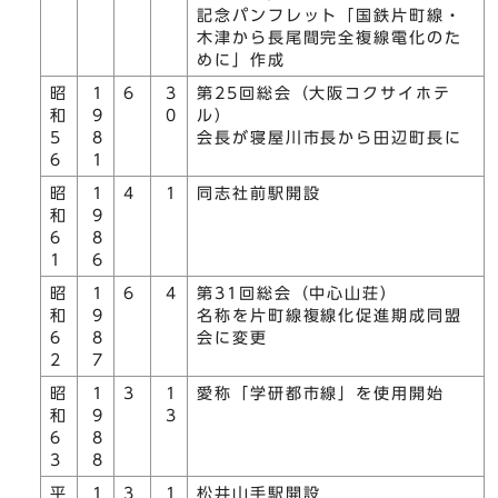
記念パンフレット「国鉄片町線・
木津から長尾間完全複線電化のた
めに」作成
昭
1
6
3
第25回総会（大阪コクサイホテ
和
9
0
ル）
5
8
会長が寝屋川市長から田辺町長に
6
1
昭
1
4
1
同志社前駅開設
和
9
6
8
1
6
昭
1
6
4
第31回総会（中心山荘）
和
9
名称を片町線複線化促進期成同盟
6
8
会に変更
2
7
昭
1
3
1
愛称「学研都市線」を使用開始
和
9
3
6
8
3
8
平
1
3
1
松井山手駅開設