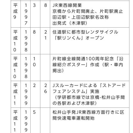
平
1
3
8
JR東西線開業
成
9
京橋から片町間廃止、片町駅廃止
9
9
田辺駅・上田辺駅駅名改称
7
出発式（木津駅）
平
1
8
2
住道駅に都市型レンタサイクル
成
9
1
「駅リンくん」オープン
1
9
0
8
平
1
1
片町線全線開通100周年記念「沿
成
9
0
線紹介ポスター」作成（駅・車内
1
9
掲出）
0
8
平
1
2
2
Jスルーカードによる「ストアード
成
9
6
フェアシステム」実施
1
9
（学研都市線では京橋-松井山手間
1
9
の各駅および木津駅）
平
1
5
松井山手発JR東西線方面行きに区
成
9
間快速電車運転開始
1
9
1
9