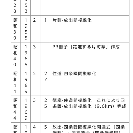
2
5
8
3
昭
1
2
1
片町-放出間複線化
和
9
3
5
0
5
昭
1
3
PR冊子「躍進する片町線」作成
和
9
4
6
0
5
昭
1
2
2
住道-四条畷間複線化
和
9
7
4
6
4
9
昭
1
3
2
徳庵-住道間複線化 これにより四
和
9
5
条畷-放出間複線化（9.6km）完成
4
6
4
9
昭
1
4
5
放出-四条畷間複線化開通式（四条