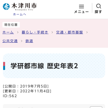
メニュー
探す
ホームへ
ページの先頭です
ここから本文です
現在位置
ホーム
暮らし・手続き
交通・都市基盤
公共交通
鉄道
学研都市線 歴史年表2
[公開日：
2019年7月5日
]
[更新日：
2022年11月4日
]
ID:562