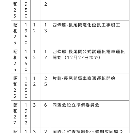
和
9
2
2
5
5
0
昭
1
1
1
四條畷-長尾間電化延長工事竣工
和
9
2
3
2
5
5
0
昭
1
1
1
四條畷-長尾間公式試運転電車運転
和
9
2
7
開始（12月27日まで）
2
5
5
0
昭
1
1
2
片町-長尾間電車直通運転開始
和
9
2
5
2
5
5
0
昭
1
3
6
同盟会設立準備委員会
和
9
2
5
7
2
昭
1
3
2
国鉄片町線複線化促進期成同盟会