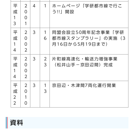
平
2
4
1
ホームページ「学研都市線で行こ
成
0
う!!」開設
1
0
3
1
平
2
3
1
同盟会設立50周年記念事業「学研
成
0
6
都市線スタンプラリー」の実施（3
1
0
月16日から5月19日まで）
4
2
平
2
3
2
片町線高速化・輸送力増強事業
成
0
3
（松井山手－京田辺間）完成
1
0
4
2
平
2
3
1
京田辺・木津間7両化運行開業
成
0
3
2
1
2
0
資料