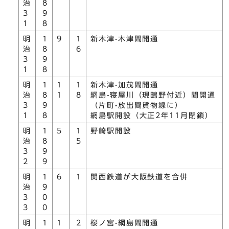
治
8
3
9
1
8
明
1
9
1
新木津-木津間開通
治
8
6
3
9
1
8
明
1
1
1
新木津-加茂間開通
治
8
1
8
網島-寝屋川（現鴫野付近）間開通
3
9
（片町-放出間貨物線に）
1
8
網島駅開設（大正2年11月閉鎖）
明
1
5
1
野崎駅開設
治
8
5
3
9
2
9
明
1
6
1
関西鉄道が大阪鉄道を合併
治
9
3
0
3
0
明
1
1
2
桜ノ宮-網島間開通