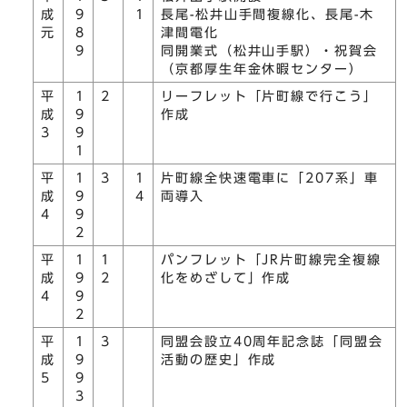
成
9
1
長尾-松井山手間複線化、長尾-木
元
8
津間電化
9
同開業式（松井山手駅）・祝賀会
（京都厚生年金休暇センター）
平
1
2
リーフレット「片町線で行こう」
成
9
作成
3
9
1
平
1
3
1
片町線全快速電車に「207系」車
成
9
4
両導入
4
9
2
平
1
1
パンフレット「JR片町線完全複線
成
9
2
化をめざして」作成
4
9
2
平
1
3
同盟会設立40周年記念誌「同盟会
成
9
活動の歴史」作成
5
9
3