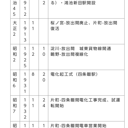
治
9
2
る）・鴻池新田駅開設
4
1
5
2
大
1
1
桜ノ宮-放出間廃止、片町-放出間
正
9
1
復活
2
1
3
昭
1
1
1
淀川-放出間 城東貨物線開通
和
9
2
0
鴫野-放出間複線化
2
2
5
昭
1
8
2
電化起工式（四条畷駅）
和
9
0
6
3
1
昭
1
1
2
片町-四条畷間電化工事完成、試運
和
9
1
4
転開始
7
3
2
昭
1
1
1
片町-四条畷間電車営業開始