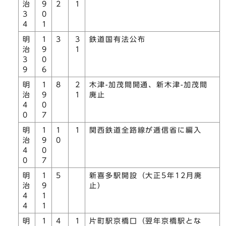
治
9
2
1
3
0
4
1
明
1
3
3
鉄道国有法公布
治
9
1
3
0
9
6
明
1
8
2
木津-加茂間開通、新木津-加茂間
治
9
1
廃止
4
0
0
7
明
1
1
1
関西鉄道全路線が逓信省に編入
治
9
0
4
0
0
7
明
1
5
新喜多駅開設（大正5年12月廃
治
9
止）
4
1
4
1
明
1
4
1
片町駅京橋口（翌年京橋駅とな