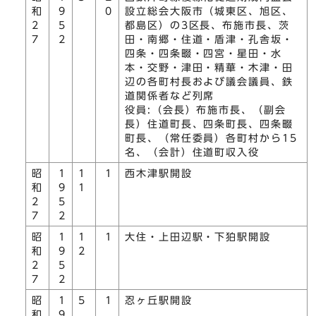
和
9
0
設立総会大阪市（城東区、旭区、
2
5
都島区）の3区長、布施市長、茨
7
2
田・南郷・住道・盾津・孔舎坂・
四条・四条畷・四宮・星田・水
本・交野・津田・精華・木津・田
辺の各町村長および議会議員、鉄
道関係者など列席
役員:（会長）布施市長、（副会
長）住道町長、四条町長、四条畷
町長、（常任委員）各町村から15
名、（会計）住道町収入役
昭
1
1
1
西木津駅開設
和
9
1
2
5
7
2
昭
1
1
1
大住・上田辺駅・下狛駅開設
和
9
2
2
5
7
2
昭
1
5
1
忍ヶ丘駅開設
和
9