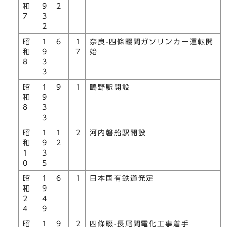
和
9
2
7
3
2
昭
1
6
1
奈良-四條畷間ガソリンカー運転開
和
9
7
始
8
3
3
昭
1
9
1
鴫野駅開設
和
9
8
3
3
昭
1
1
2
河内磐船駅開設
和
9
2
1
3
0
5
昭
1
6
1
日本国有鉄道発足
和
9
2
4
4
9
昭
1
9
2
四條畷-長尾間電化工事着手