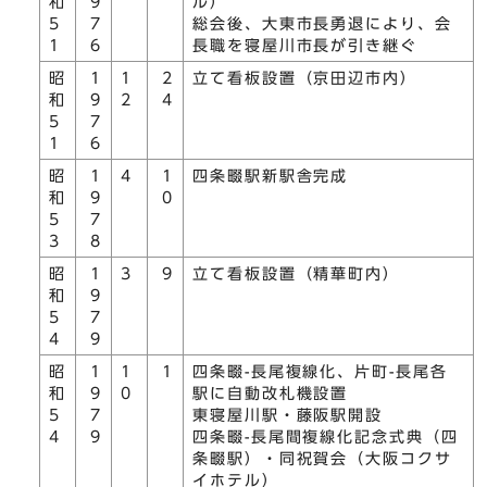
和
9
ル）
5
7
総会後、大東市長勇退により、会
1
6
長職を寝屋川市長が引き継ぐ
昭
1
1
2
立て看板設置（京田辺市内）
和
9
2
4
5
7
1
6
昭
1
4
1
四条畷駅新駅舎完成
和
9
0
5
7
3
8
昭
1
3
9
立て看板設置（精華町内）
和
9
5
7
4
9
昭
1
1
1
四条畷-長尾複線化、片町-長尾各
和
9
0
駅に自動改札機設置
5
7
東寝屋川駅・藤阪駅開設
4
9
四条畷-長尾間複線化記念式典（四
条畷駅）・同祝賀会（大阪コクサ
イホテル）