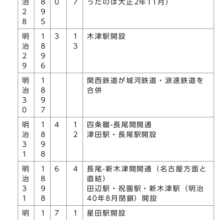
治
8
0
7
ったのは大正2年11月）
2
9
8
5
明
1
3
1
木津駅開設
治
8
3
2
9
9
6
明
1
関西鉄道が城河鉄道・浪速鉄道を
治
8
合併
3
9
0
7
明
1
4
1
四条畷-長尾間開通
治
8
2
津田駅・長尾駅開設
3
9
1
8
明
1
6
4
長尾-新木津間開通（名古屋方面と
治
8
直結）
3
9
田辺駅・祝園駅・新木津駅（明治
1
8
40年8月閉鎖）開設
明
1
7
1
星田駅開設