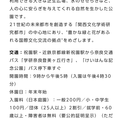
利用できる大きな芝生広場、水のせせらぎなど、
人の心に安らぎを与えてくれる自然を生かした公
園です。
21世紀の未来都市を創造する「関西文化学術研
究都市」の中心地にあり、"豊かな緑と花があふ
れる国際文化交流の拠点"をめざします。
交通：
祝園駅・近鉄京都線新祝園駅から奈良交通
バス「学研奈良登美ヶ丘行き」、「けいはんな記
念公園」バス停下車すぐ
開園時間：9時から午後5時（入園は午後4時30
分）
休園日：年末年始
入園料（日本庭園）：一般200円／小・中学生
100円／団体（25人以上）2割引／就学前・60
歳以上・障害者は無料（要公的証明呈示）（ただ