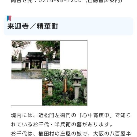
問合せ先：0774-98-1200（自動音声案内）
来迎寺／精華町
境内には、近松門左衛門の「心中宵庚申」で知ら
れているお千代・半兵衛の墓があります。
お千代は、植田村の庄屋の娘で、大阪の八百屋半