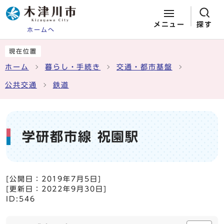
メニュー
探す
ホームへ
ページの先頭です
ここから本文です
現在位置
ホーム
暮らし・手続き
交通・都市基盤
公共交通
鉄道
学研都市線 祝園駅
[公開日：
2019年7月5日
]
[更新日：
2022年9月30日
]
ID:546