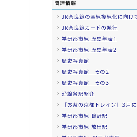
関連情報
JR奈良線の全線複線化に向け
JR奈良線カードの発行
学研都市線 歴史年表1
学研都市線 歴史年表2
歴史写真館
歴史写真館 その2
歴史写真館 その3
沿線各駅紹介
「お茶の京都トレイン」3月
学研都市線 鴫野駅
学研都市線 放出駅