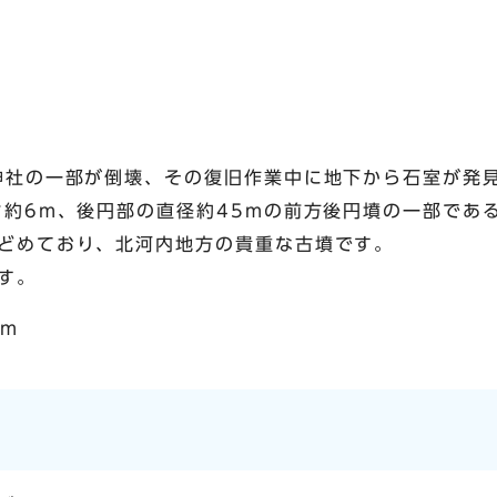
神社の一部が倒壊、その復旧作業中に地下から石室が発
さ約6m、後円部の直径約45mの前方後円墳の一部であ
どめており、北河内地方の貴重な古墳です。
す。
0m