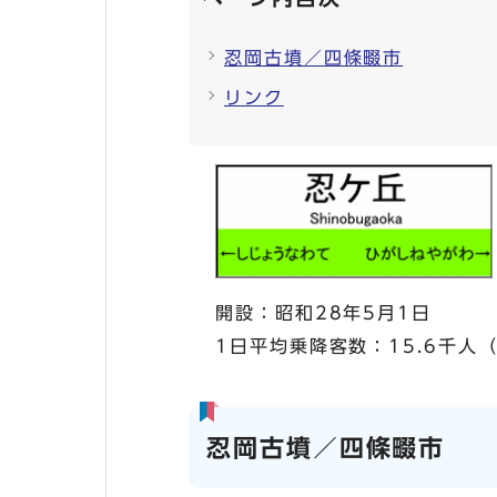
忍岡古墳／四條畷市
リンク
開設：昭和28年5月1日
1日平均乗降客数：15.6千人
忍岡古墳／四條畷市