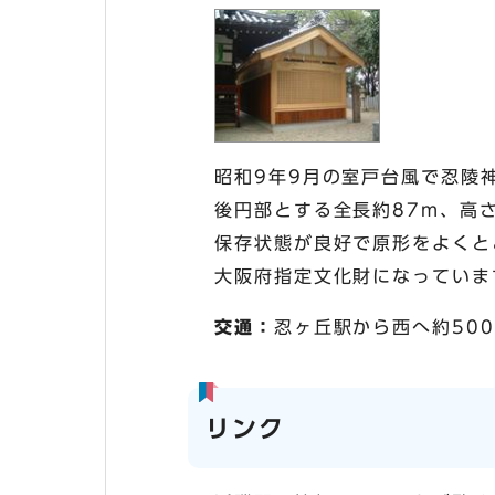
昭和9年9月の室戸台風で忍陵
後円部とする全長約87m、高
保存状態が良好で原形をよくと
大阪府指定文化財になっていま
交通：
忍ヶ丘駅から西へ約50
リンク